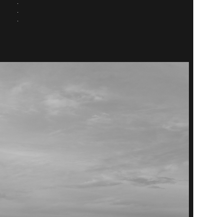
.
.
.