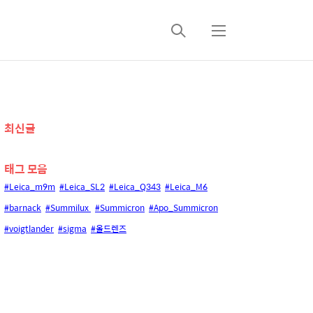
검
메
색
뉴
추
최신글
가
태그 모음
정
#Leica_m9m
#Leica_SL2
#Leica_Q343
#Leica_M6
보
#barnack
#Summilux
#Summicron
#Apo_Summicron
#voigtlander
#sigma
#올드렌즈