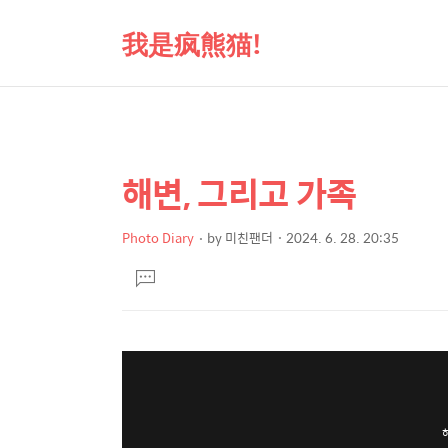
我是疯熊猫!
해변, 그리고 가족
상
본
문
세
제
Photo Diary
by
미친팬더
2024. 6. 28. 20:35
컨
본
목
텐
댓
문
글
츠
달
기