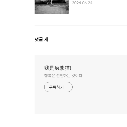
2024.06.24
댓
댓글
개
글
영
역
我是疯熊猫!
행복은 선언하는 것이다.
구독하기