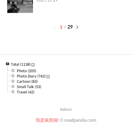
페
1
29
이
징
Total
(1138)
Photo
(205)
Photo Diary
(742)
Cartoon
(83)
Small Talk
(53)
Travel
(42)
Admin
我是疯熊猫!
© madpanda.com