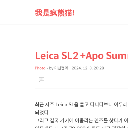
我是疯熊猫!
Leica SL2 +Apo Su
상
본
문
세
제
Photo
by
미친팬더
2024. 12. 3. 20:28
컨
본
목
텐
댓
문
글
츠
달
기
최근 자주 Leica SL을 들고 다니다보니 아무
되었다.
그리고 결국 거기에 어울리는 렌즈를 찾다가 아포