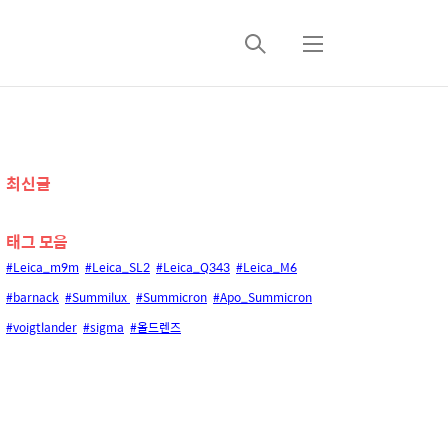
검
메
색
뉴
추
최신글
가
태그 모음
정
#Leica_m9m
#Leica_SL2
#Leica_Q343
#Leica_M6
보
#barnack
#Summilux
#Summicron
#Apo_Summicron
#voigtlander
#sigma
#올드렌즈