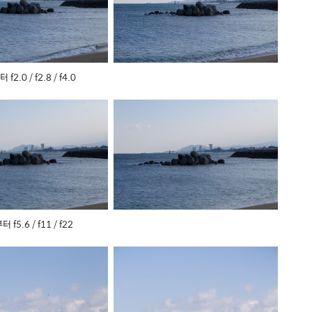
f2.0 / f2.8 / f4.0
 f5.6 / f11 / f22