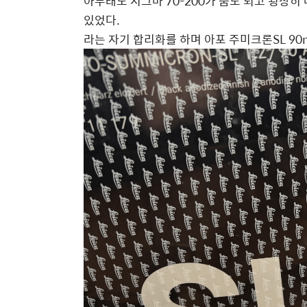
아무래도 시그마 70-200가 줌도 되고 굉장
있었다.
라는 자기 합리화를 하며 아포 주미크론SL 90