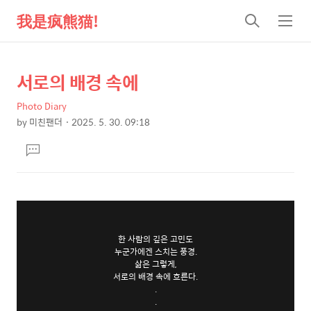
我是疯熊猫!
검
메
색
뉴
서로의 배경 속에
상
본
문
세
Photo Diary
제
컨
by
미친팬더
2025. 5. 30. 09:18
목
본
텐
댓
문
츠
글
달
기
한 사람의 깊은 고민도
누군가에겐 스치는 풍경.
삶은 그렇게,
서로의 배경 속에 흐른다.
.
.