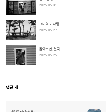
2025.05.31
그녀의 기다림
2025.05.27
돌아보면, 결국
2025.05.25
댓
댓글
개
글
영
역