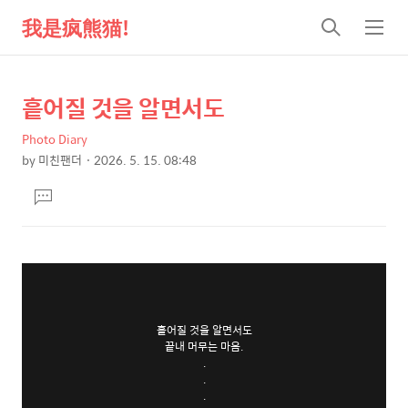
我是疯熊猫!
검
메
색
뉴
흩어질 것을 알면서도
상
본
문
세
Photo Diary
제
컨
by
미친팬더
2026. 5. 15. 08:48
목
본
텐
댓
문
츠
글
달
기
흩어질 것을 알면서도
끝내 머무는 마음.
.
.
.