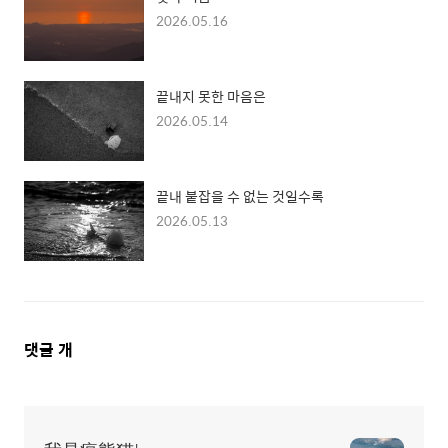
2026.05.16
끝내지 못한 마음은
2026.05.14
끝내 붙잡을 수 없는 것일수록
2026.05.13
댓
댓글
개
글
영
역