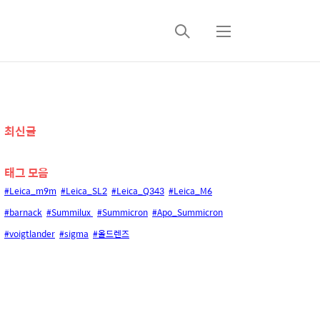
검
메
색
뉴
추
최신글
가
태그 모음
정
#Leica_m9m
#Leica_SL2
#Leica_Q343
#Leica_M6
보
#barnack
#Summilux
#Summicron
#Apo_Summicron
#voigtlander
#sigma
#올드렌즈