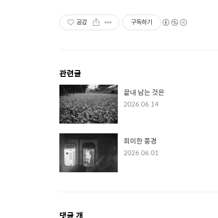
공감
구독하기
관련글
끝내 남는 것은
2026.06.14
희미한 풍경
2026.06.01
댓
댓글
개