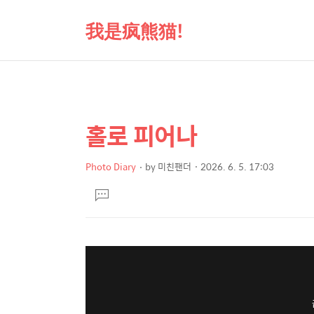
我是疯熊猫!
홀로 피어나
상
본
문
세
제
Photo Diary
by
미친팬더
2026. 6. 5. 17:03
컨
본
목
텐
댓
문
글
츠
달
기