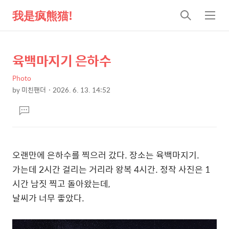
我是疯熊猫!
검
메
색
뉴
육백마지기 은하수
상
본
문
세
Photo
제
컨
by
미친팬더
2026. 6. 13. 14:52
목
본
텐
댓
문
츠
글
달
기
오랜만에 은하수를 찍으러 갔다. 장소는 육백마지기.
가는데 2시간 걸리는 거리라 왕복 4시간. 정작 사진은 1
시간 남짓 찍고 돌아왔는데,
날씨가 너무 좋았다.