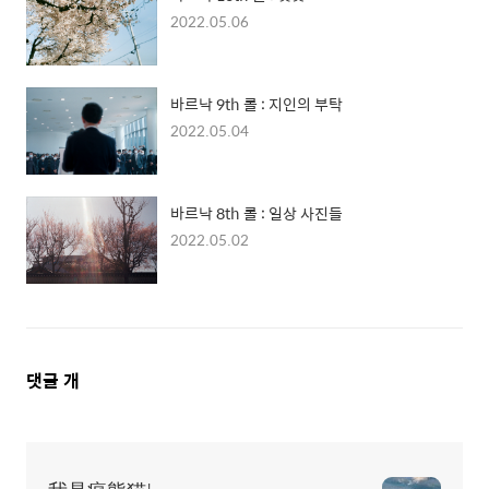
2022.05.06
바르낙 9th 롤 : 지인의 부탁
2022.05.04
바르낙 8th 롤 : 일상 사진들
2022.05.02
댓
댓글
개
글
영
역