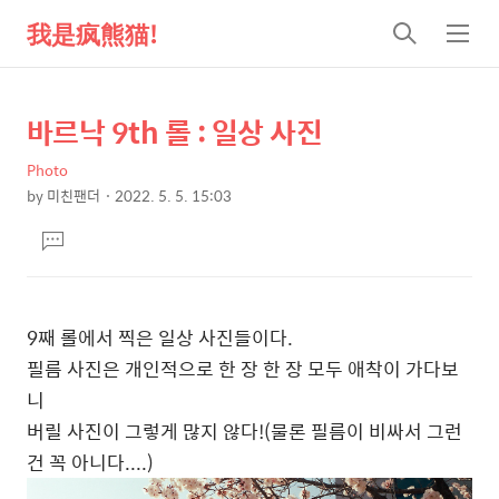
我是疯熊猫!
검
메
색
뉴
바르낙 9th 롤 : 일상 사진
상
본
문
세
Photo
제
컨
by
미친팬더
2022. 5. 5. 15:03
목
본
텐
댓
문
츠
글
달
기
9째 롤에서 찍은 일상 사진들이다.
필름 사진은 개인적으로 한 장 한 장 모두 애착이 가다보
니
버릴 사진이 그렇게 많지 않다!(물론 필름이 비싸서 그런
건 꼭 아니다....)