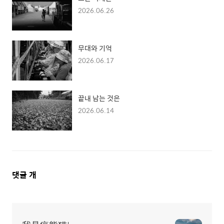
2026.06.26
무대와 기억
2026.06.17
끝내 남는 것은
2026.06.14
댓
댓글
개
글
영
역