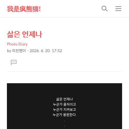
我是疯熊猫!
검
메
색
뉴
삶은 언제나
상
본
문
세
Photo Diary
제
컨
by
미친팬더
2026. 6. 20. 17:52
목
본
텐
댓
문
츠
글
달
기
삶은 언제나
누군가 움직이고
누군가 지켜보고
누군가 응원한다.
.
.