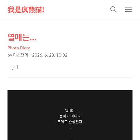
我是疯熊猫!
검
메
색
뉴
열매는...
상
본
문
세
Photo Diary
제
컨
by
미친팬더
2026. 6. 28. 10:32
목
본
텐
댓
문
츠
글
달
기
열매는
높이가 아니라
무게로 완성된다.
.
.
.