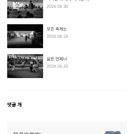
2026.06.30
모든 축제는
2026.06.26
삶은 언제나
2026.06.20
댓
댓글
개
글
영
역