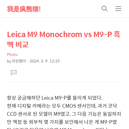
我是疯熊猫!
검
메
색
뉴
Leica M9 Monochrom vs M9-P 흑
상
본
문
세
백 비교
제
컨
목
Photo
텐
by
미친팬더
2024. 3. 9. 12:25
츠
본
댓
문
글
달
기
항상 궁금해하던 Leica M9-P를 들이게 되었다.
현재 디지털 카메라는 모두 CMOS 센서인데, 과거 코닥
CCD 센서로 된 모델이 M9였고, 그 다음 기능은 동일하지
만 액정 등 외부적 몇 가지를 보안해서 나온 게 M9-P였